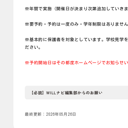
※年間で実施（開催日が決まり次第追加していき
※要予約・予約は一度のみ・学年制限はありませ
※基本的に保護者を対象としています。学校見学
ださい。
※予約開始日はその都度ホームページでお知らせ
【必読】WILLナビ編集部からのお願い
当サイトに掲載されている学校・イベント等の情報は
は、WILLナビ編集部が独自で入手して掲載してお
最終更新：2026年05月26日
は、直接学校様の方にしていただきますようお願い