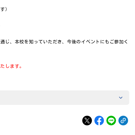
ます）
ん
を通じ、本校を知っていただき、今後のイベントにもご参加く
いたします。
、WILLナビ編集部が学校様から直接依頼を受けて掲載、また
ります。学校・イベント等に関するお問い合わせや資料請求等
申し上げます。