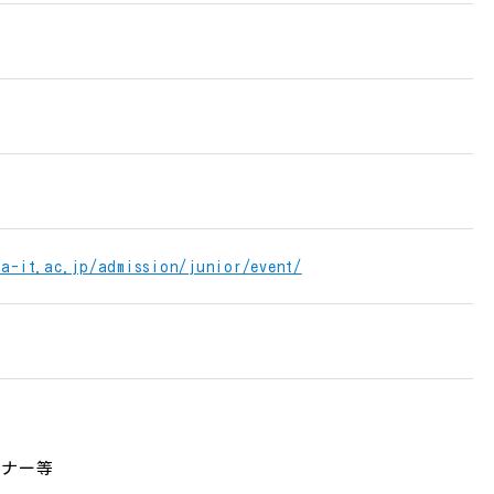
ra-it.ac.jp/admission/junior/event/
ーナー等