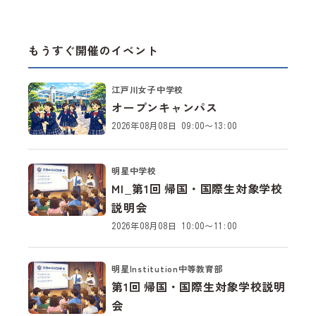
す。学校・イベント等に関するお問い合わせや資料請求等
は、直接学校様の方にしていただきますようお願い申し上
げます。
もうすぐ開催のイベント
また、当サイトに掲載されている学校・イベント情報の正
江戸川女子中学校
確性は保証いたしかねます。当サイトが要因で発生したい
オープンキャンパス
かなる問題等も、WILLナビ編集部および運営会社は一切
2026年08月08日 09:00～13:00
責任を負いかねますので、ご了承の上ご利用いただきます
ようお願い申し上げます。
当サイトのご利用に関する注意事項や免責事項等の詳細
明星中学校
は、
利用規約
および
プライバシーポリシー
をご確認くださ
MI_第1回 帰国・国際生対象学校
い。
説明会
2026年08月08日 10:00～11:00
明星Institution中等教育部
第1回 帰国・国際生対象学校説明
会