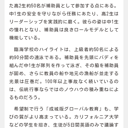
た高2生約50名が補助員として参加する点にある。
中1生の安全を守りながら任務にあたり、高2生は
リーダーシップを実践的に磨く。彼らの姿は中1生
の憧れとなり、補助員は良きロールモデルとして
機能している。
臨海学校のハイライトは、上級者約50名による
約90分間の遠泳である。補助員を先頭にバディを
組んだ中1生が隊列を作って泳ぎ、その脇を補助員
が固め、さらに教員の船や地元の漁船が並走する
光景は圧巻だ。100年以上事故なく続いているの
は、伝統行事ならではのノウハウの積み重ねによ
るものだろう。
希望制で行う「成城版グローバル教育」も、学
びの質がより高まっている。カリフォルニア大学
などの学生を招き、生徒が5日間英語のみで議論す